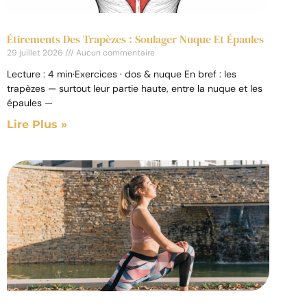
Étirements Des Trapèzes : Soulager Nuque Et Épaules
29 juillet 2026
Aucun commentaire
Lecture : 4 min·Exercices · dos & nuque En bref : les
trapèzes — surtout leur partie haute, entre la nuque et les
épaules —
Lire Plus »