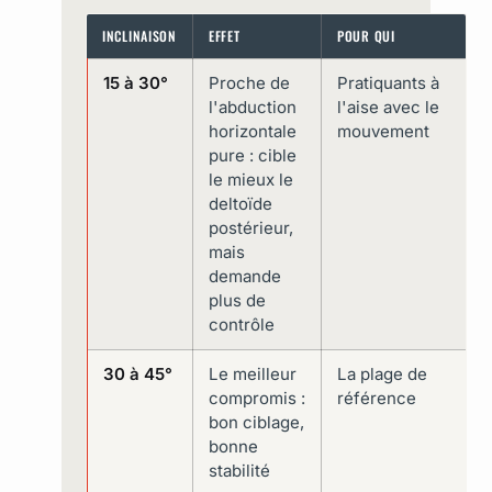
INCLINAISON
EFFET
POUR QUI
15 à 30°
Proche de
Pratiquants à
l'abduction
l'aise avec le
horizontale
mouvement
pure : cible
le mieux le
deltoïde
postérieur,
mais
demande
plus de
contrôle
30 à 45°
Le meilleur
La plage de
compromis :
référence
bon ciblage,
bonne
stabilité