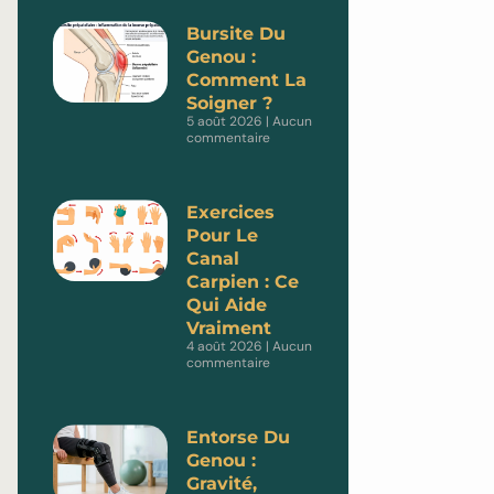
Bursite Du
Genou :
Comment La
Soigner ?
5 août 2026
Aucun
commentaire
Exercices
Pour Le
Canal
Carpien : Ce
Qui Aide
Vraiment
4 août 2026
Aucun
commentaire
Entorse Du
Genou :
Gravité,