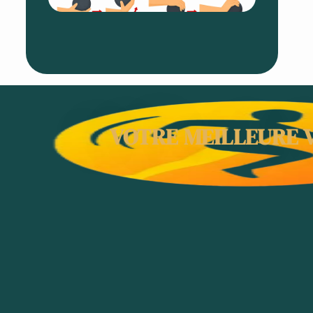
Vraime
4 août 20
Aucun
commentai
VOTRE MEILLEURE V