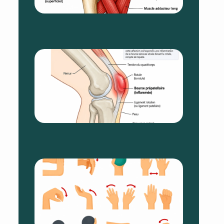
6 août 20
Aucun
commentai
Bursite
Du Gen
:
Comme
La
Soigner
5 août 20
Aucun
commentai
Exercic
Pour Le
Canal
Carpien
Ce Qui
Aide