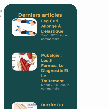
on
Derniers articles
n
Leg Curl
Allongé À
L’élastique
7 août 2026
Aucun
commentaire
Pubalgie :
Les 5
Formes, Le
Diagnostic Et
Le
Traitement
6 août 2026
Aucun
commentaire
Bursite Du