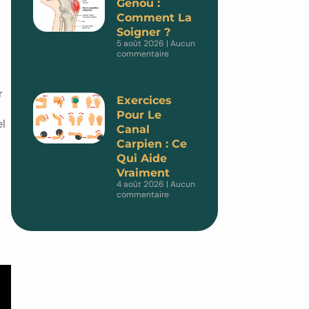
Genou :
Comment La
Soigner ?
5 août 2026
Aucun
commentaire
r
Exercices
Pour Le
el
Canal
Carpien : Ce
Qui Aide
Vraiment
4 août 2026
Aucun
commentaire