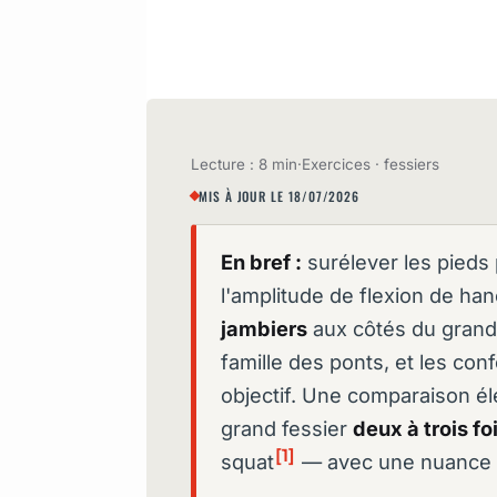
Lecture : 8 min
·
Exercices · fessiers
MIS À JOUR LE 18/07/2026
En bref :
surélever les pieds
l'amplitude de flexion de han
jambiers
aux côtés du grand f
famille des ponts, et les con
objectif. Une comparaison é
grand fessier
deux à trois fo
[1]
squat
— avec une nuance à