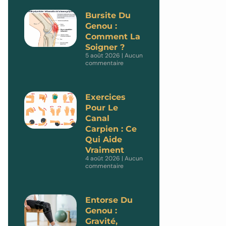
Bursite Du
Genou :
Comment La
Soigner ?
5 août 2026
Aucun
commentaire
Exercices
Pour Le
Canal
Carpien : Ce
Qui Aide
Vraiment
4 août 2026
Aucun
commentaire
Entorse Du
Genou :
Gravité,