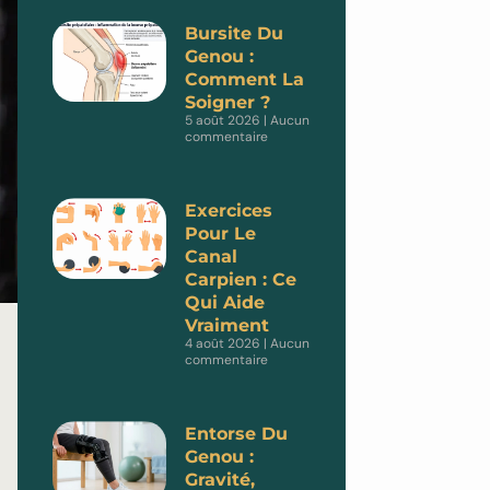
Bursite Du
Genou :
Comment La
Soigner ?
5 août 2026
Aucun
commentaire
Exercices
Pour Le
Canal
Carpien : Ce
Qui Aide
Vraiment
4 août 2026
Aucun
commentaire
Entorse Du
Genou :
Gravité,