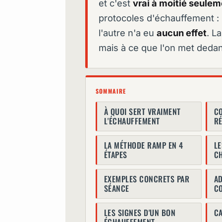
et c'est
vrai à moitié seulem
protocoles d'échauffement : 
l'autre n'a eu
aucun effet
. L
mais à ce que l'on met deda
SOMMAIRE
À QUOI SERT VRAIMENT
CO
L'ÉCHAUFFEMENT
RÉ
LA MÉTHODE RAMP EN 4
LE
ÉTAPES
C
EXEMPLES CONCRETS PAR
AD
SÉANCE
C
LES SIGNES D'UN BON
CA
ÉCHAUFFEMENT