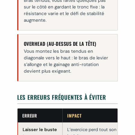
Bras tendus, vous faites quelques pas
sur le côté en gardant le tronc fixe : la
résistance varie et le défi de stabilité
augmente.
OVERHEAD (AU-DESSUS DE LA TÊTE)
Vous montez les bras tendus en
diagonale vers le haut : le bras de levier
s’allonge et le gainage anti-rotation
devient plus exigeant.
LES ERREURS FRÉQUENTES À ÉVITER
ERREUR
IMPACT
COR
Laisser le buste
L’exercice perd tout son
Gard