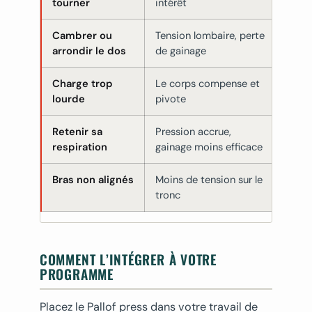
tourner
intérêt
parf
Cambrer ou
Tension lombaire, perte
Dos 
arrondir le dos
de gainage
fess
Charge trop
Le corps compense et
Rédu
lourde
pivote
le c
Retenir sa
Pression accrue,
Resp
respiration
gainage moins efficace
abd
Bras non alignés
Moins de tension sur le
Tend
tronc
deva
COMMENT L’INTÉGRER À VOTRE
PROGRAMME
Placez le Pallof press dans votre travail de