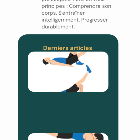
principes : Comprendre son
corps. S'entraîner
intelligemment. Progresser
durablement.
Derniers articles
Pont
Fessier
Sur Une
Jambe :
Pourquoi
Vos
Ischios
Crampen
8 août 2026
Aucun
commentaire
Leg Curl