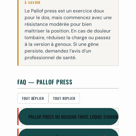
À SAVOIR
Le Pallof press est un exercice doux
pour le dos, mais commencez avec une
résistance modérée pour bien
maîtriser la position. En cas de douleur
lombaire, réduisez la charge ou passez
à la version à genoux. Si une gêne
persiste, demandez l’avis d’un
professionnel de santé.
FAQ — PALLOF PRESS
TOUT DÉPLIER
TOUT REPLIER
PALLOF PRESS OU RUSSIAN TWIST, LEQUEL CHOISIR ?
Les deux : ils sont complémentaires. Le
Russian twist entraîne la rotation