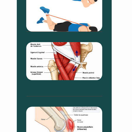
Allongé À
L’élastiqu
7 août 2026
Aucun
commentaire
Pubalgie 
Les 5
Formes, L
Diagnosti
Et Le
Traitemen
6 août 2026
Aucun
commentaire
Bursite
Du Genou
:
Commen