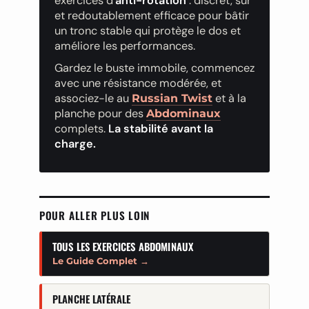
exercices d’
anti-rotation
: discret, sûr
et redoutablement efficace pour bâtir
un tronc stable qui protège le dos et
améliore les performances.
Gardez le buste immobile, commencez
avec une résistance modérée, et
associez-le au
et à la
Russian Twist
planche pour des
Abdominaux
complets.
La stabilité avant la
charge.
POUR ALLER PLUS LOIN
TOUS LES EXERCICES ABDOMINAUX
Le Guide Complet →
PLANCHE LATÉRALE