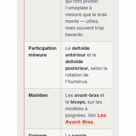
qui font pivoter
l'omoplate à
mesure que le bras
monte — utiles,
mais souvent trop
bavards.
Participation
Le
deltoïde
mineure
antérieur
et le
deltoïde
postérieur
, selon la
rotation de
l'humérus.
Maintien
Les
avant-bras
et
le
biceps
, sur les
modèles à
poignées. Voir
Les
Avant-Bras
.
Gainage
La
sangle