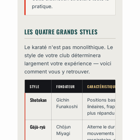
pratique.
LES QUATRE GRANDS STYLES
Le karaté n'est pas monolithique. Le
style de votre club déterminera
largement votre expérience — voici
comment vous y retrouver.
STYLE
FONDATEUR
CARACTÉRISTIQUES
Shotokan
Gichin
Positions basses, mouv
Funakoshi
linéaires, frappes puissa
plus répandu au monde.
Gōjū-ryū
Chōjun
Alterne le dur et le souple
Miyagi
mouvements circulaires, t
respiratoire, combat rap