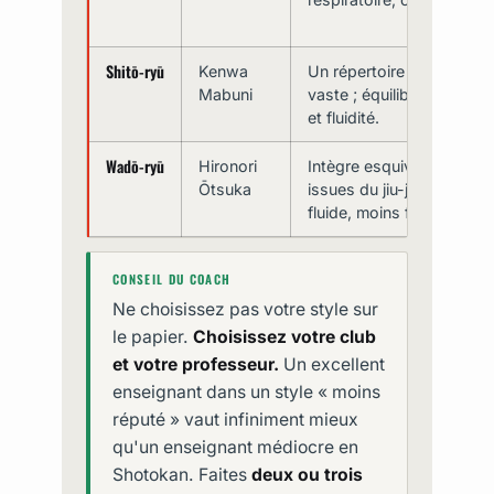
Shitō-ryū
Kenwa
Un répertoire de katas tr
Mabuni
vaste ; équilibre entre p
et fluidité.
Wadō-ryū
Hironori
Intègre esquives et proje
Ōtsuka
issues du jiu-jitsu japonai
fluide, moins frontal.
CONSEIL DU COACH
Ne choisissez pas votre style sur
le papier.
Choisissez votre club
et votre professeur.
Un excellent
enseignant dans un style « moins
réputé » vaut infiniment mieux
qu'un enseignant médiocre en
Shotokan. Faites
deux ou trois