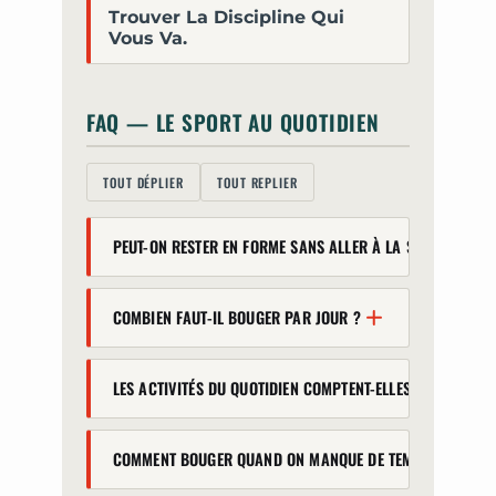
Trouver La Discipline Qui
Vous Va.
FAQ — LE SPORT AU QUOTIDIEN
TOUT DÉPLIER
TOUT REPLIER
PEUT-ON RESTER EN FORME SANS ALLER À LA SALLE ?
Oui. L'activité intégrée au
COMBIEN FAUT-IL BOUGER PAR JOUR ?
quotidien (marche, escaliers,
ménage, déplacements)
L'OMS recommande 150 à 300
représente une part importante de
LES ACTIVITÉS DU QUOTIDIEN COMPTENT-ELLES VRAIMENT ?
minutes d'activité modérée par
la dépense énergétique d'une
semaine, soit environ 20 à 40
journée. En multipliant ces
Oui. C'est ce qu'on appelle le
minutes par jour. Bonne nouvelle :
occasions de bouger, on
COMMENT BOUGER QUAND ON MANQUE DE TEMPS ?
NEAT : la dépense liée à tout ce
ce total est fractionnable et «
entretient sa forme sans salle ni
qu'on fait en dehors du sport.