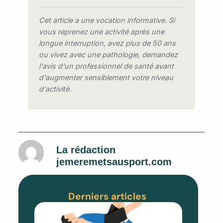
compte » ; réduire le temps
Cet article a une vocation informative. Si
assis.
vous reprenez une activité après une
Notion de NEAT (Non-Exercise
longue interruption, avez plus de 50 ans
Activity Thermogenesis) :
ou vivez avec une pathologie, demandez
l'activité physique hors
l'avis d'un professionnel de santé avant
exercice structuré contribue
d'augmenter sensiblement votre niveau
significativement à la dépense
d'activité.
énergétique quotidienne.
La rédaction
jemeremetsausport.com
Derniers articles
Pont
Fessier