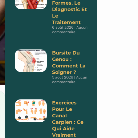
Formes, Le
Diagnostic Et
Le
Traitement
6 août 2026
Aucun
commentaire
Bursite Du
Genou :
Comment La
Soigner ?
5 août 2026
Aucun
commentaire
Exercices
Pour Le
Canal
Carpien : Ce
Qui Aide
Vraiment