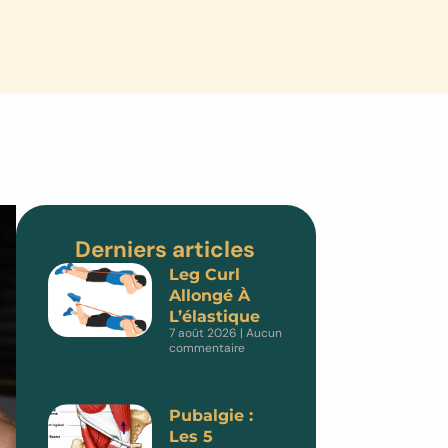
Derniers articles
Leg Curl
Allongé À
L’élastique
7 août 2026
Aucun
commentaire
Pubalgie :
Les 5