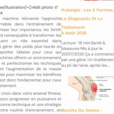
(Illustration)-Crédit photo ©
Pubalgie : Les 5 Formes,
ck
machine réinvente l’approche
Le Diagnostic Et Le
urnable dans l’entraînement de
Traitement
iser leur importance, les Smith
6 Août 2026
té remarquable à transformer les
uent un rôle essentiel dans
Lecture : 18 min·Santé &
e gérer des poids plus lourds en
blessures Mis à jour le
spotter. Idéales pour ceux qui
20/07/2026 Ça a commenc
achines offrent un environnement
par une gêne. Un tiraillemen
 et perfectionner les techniques
au pli de l’aine, après les…
ent l’augmentation de la masse
des pour maximiser les bénéfices
est donc fondamental pour ceux
raînement.
hoix dans votre arsenal fitness.
 pour progresser en puissance et
bonne technique et une stratégie
votre routine d’entraînement, en
Bursite Du Genou :