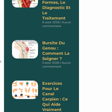
Formes, Le
Diagnostic Et
Le
Traitement
6 août 2026
Aucun
commentaire
Bursite Du
Genou :
Comment La
Soigner ?
e
5 août 2026
Aucun
commentaire
Exercices
Pour Le
Canal
Carpien : Ce
Qui Aide
Vraiment