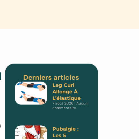
a
Derniers articles
Leg Curl
Allongé À
L’élastique
7 août 2026
Aucun
commentaire
Pubalgie :
Les 5