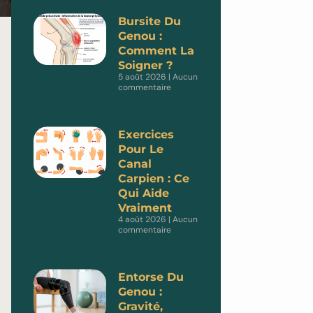
Bursite Du
Genou :
Comment La
Soigner ?
5 août 2026
Aucun
commentaire
Exercices
Pour Le
Canal
Carpien : Ce
Qui Aide
Vraiment
4 août 2026
Aucun
commentaire
Entorse Du
Genou :
Gravité,