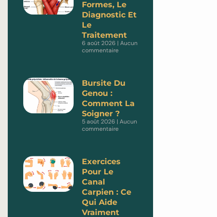
Formes, Le
Diagnostic Et
Le
Traitement
6 août 2026
Aucun
commentaire
Bursite Du
Genou :
Comment La
Soigner ?
5 août 2026
Aucun
commentaire
Exercices
Pour Le
Canal
Carpien : Ce
Qui Aide
Vraiment