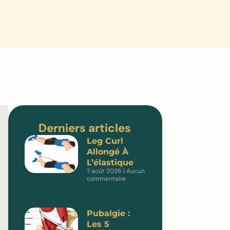
Derniers articles
Leg Curl
Allongé À
L’élastique
7 août 2026
Aucun
commentaire
Pubalgie :
Les 5