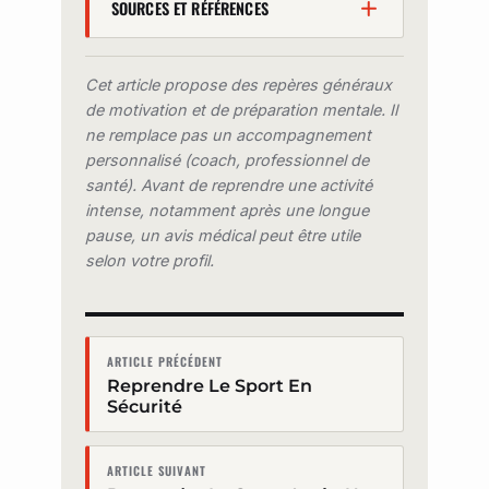
SOURCES ET RÉFÉRENCES
Lally P, van Jaarsveld CHM,
Potts HWW, Wardle J.
How are
Cet article propose des repères généraux
habits formed: Modelling habit
de motivation et de préparation mentale. Il
ne remplace pas un accompagnement
formation in the real world.
personnalisé (coach, professionnel de
European Journal of Social
santé). Avant de reprendre une activité
Psychology, 2010;40(6):998-
intense, notamment après une longue
1009 (médiane de 66 jours,
pause, un avis médical peut être utile
intervalle 18-254, pour
selon votre profil.
atteindre l'automaticité ; un
jour manqué ne compromet pas
le processus).
Gollwitzer PM, Sheeran P.
ARTICLE PRÉCÉDENT
Reprendre Le Sport En
Implementation intentions and
Sécurité
goal achievement: a meta-
analysis of effects and
processes.
Advances in
ARTICLE SUIVANT