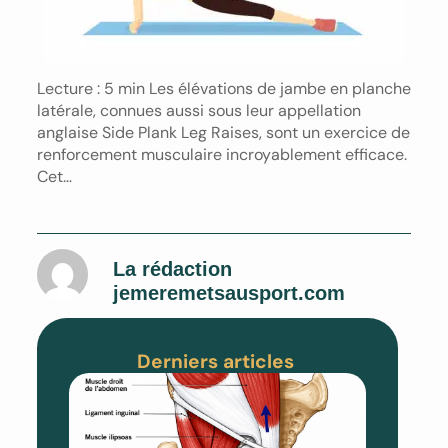
Lecture : 5 min Les élévations de jambe en planche
latérale, connues aussi sous leur appellation
anglaise Side Plank Leg Raises, sont un exercice de
renforcement musculaire incroyablement efficace.
Cet…
La rédaction
jemeremetsausport.com
Derniers articles
Pubalgi
Les 5
Formes,
Diagnos