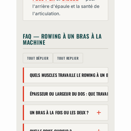
l'arrière d'épaule et la santé de
l'articulation.
FAQ — ROWING À UN BRAS À LA
MACHINE
TOUT DÉPLIER
TOUT REPLIER
QUELS MUSCLES TRAVAILLE LE ROWING À UN BRAS À LA MA
Principalement le grand dorsal,
ÉPAISSEUR OU LARGEUR DU DOS : QUE TRAVAILLE-T-IL ?
les trapèzes moyen et inférieur,
les rhomboïdes et le deltoïde
Surtout l'épaisseur (milieu du
postérieur, avec le biceps en
UN BRAS À LA FOIS OU LES DEUX ?
dos), car c'est un tirage
assistance. C'est un tirage
horizontal. Pour la largeur (aspect
horizontal complet qui développe
Un bras à la fois présente un vrai
en V), ajoutez des tirages
surtout l'épaisseur du dos, tout en