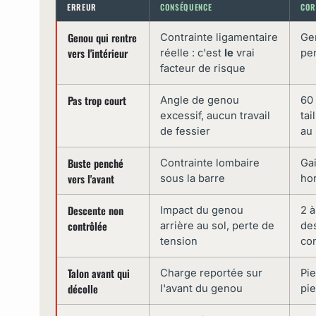
ERREUR
CONSÉQUENCE
COR
Genou qui rentre
Contrainte ligamentaire
Gen
vers l'intérieur
réelle : c'est
le
vrai
pen
facteur de risque
Pas trop court
Angle de genou
60 
excessif, aucun travail
tai
de fessier
au
Buste penché
Contrainte lombaire
Gai
vers l'avant
sous la barre
hor
Descente non
Impact du genou
2 à
contrôlée
arrière au sol, perte de
des
tension
co
Talon avant qui
Charge reportée sur
Pie
décolle
l'avant du genou
pie