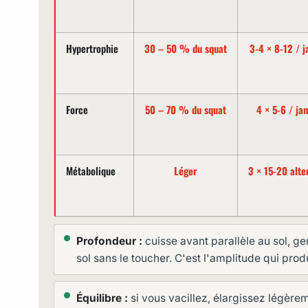
Hypertrophie
30 – 50 % du squat
3-4 × 8-12 / 
Force
50 – 70 % du squat
4 × 5-6 / ja
Métabolique
Léger
3 × 15-20 alte
Profondeur :
cuisse avant parallèle au sol, g
sol sans le toucher. C'est l'amplitude qui produi
Équilibre :
si vous vacillez, élargissez légèreme