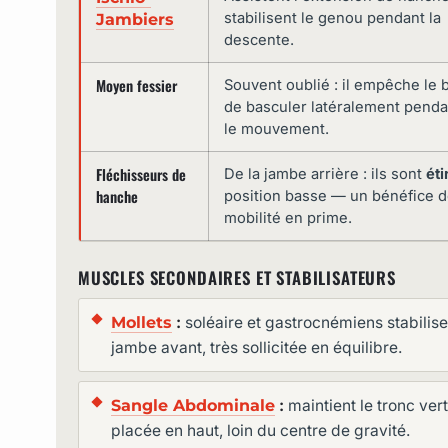
stabilisent le genou pendant la
Jambiers
descente.
Moyen fessier
Souvent oublié : il empêche le 
de basculer latéralement penda
le mouvement.
Fléchisseurs de
De la jambe arrière : ils sont
éti
hanche
position basse — un bénéfice 
mobilité en prime.
MUSCLES SECONDAIRES ET STABILISATEURS
Mollets
:
soléaire et gastrocnémiens stabilisen
jambe avant, très sollicitée en équilibre.
Sangle Abdominale
:
maintient le tronc ver
placée en haut, loin du centre de gravité.