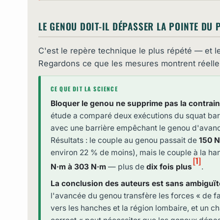
LE GENOU DOIT-IL DÉPASSER LA POINTE DU P
C'est le repère technique le plus répété — et l
Regardons ce que les mesures montrent réell
CE QUE DIT LA SCIENCE
Bloquer le genou ne supprime pas la contrainte
étude a comparé deux exécutions du squat barre
avec une barrière empêchant le genou d'avance
Résultats : le couple au genou passait de
150 N
environ 22 % de moins), mais le couple à la ha
[1]
N·m à 303 N·m
— plus de
dix fois plus
.
La conclusion des auteurs est sans ambiguït
l'avancée du genou transfère les forces « de f
vers les hanches et la région lombaire, et un c