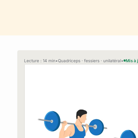
Lecture : 14 min
•
Quadriceps · fessiers · unilatéral
•
Mis à 