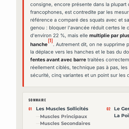
consigne, encore présente dans la plupart
francophones, est contredite par les mesu
référence a comparé des squats avec et san
genou : bloquer l'avancée réduit certes le
d'environ 22 %, mais elle
multiplie par plus
[1]
hanche
. Autrement dit, on ne supprime p
la déplace vers les hanches et le bas du do
fentes avant avec barre
traitées correcte
réellement ciblés, technique pas à pas, les
sécurité, cinq variantes et un point sur les
SOMMAIRE
Les Muscles Sollicités
Le Ge
La Po
Muscles Principaux
Muscles Secondaires