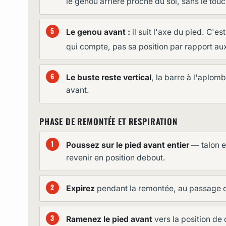
le genou arrière proche du sol, sans le touc
Le genou avant :
il suit l'axe du pied. C'es
qui compte, pas sa position par rapport aux
Le buste reste vertical
, la barre à l'aplom
avant.
PHASE DE REMONTÉE ET RESPIRATION
Poussez sur le pied avant entier
— talon e
revenir en position debout.
Expirez
pendant la remontée, au passage du 
Ramenez le pied avant
vers la position de 