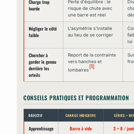
Charge trop
Perte d'équilibre : le
Div
lourde
risque de chute avec
ch
une barre est réel
dé
Négliger le côté
L'asymétrie s'installe
Co
faible
au lieu de se corriger
fai
lui
Chercher à
Report de la contrainte
Sur
garder le genou
vers hanches et
fro
[1]
derrière les
lombaires
orteils
CONSEILS PRATIQUES ET PROGRAMMATION
OBJECTIF
CHARGE INDICATIVE
SÉRIES × RE
Apprentissage
Barre à vide
3 × 8 / jam