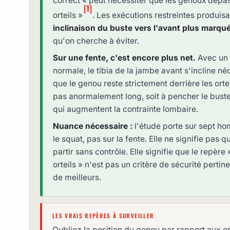
correct « peut nécessiter que les genoux dépa
[1]
orteils »
. Les exécutions restreintes produisa
inclinaison du buste vers l'avant plus marqu
qu'on cherche à éviter.
Sur une fente, c'est encore plus net.
Avec un 
normale, le tibia de la jambe avant s'incline né
que le genou reste strictement derrière les ortei
pas anormalement long, soit à pencher le bus
qui augmentent la contrainte lombaire.
Nuance nécessaire :
l'étude porte sur sept ho
le squat, pas sur la fente. Elle ne signifie pas qu
partir sans contrôle. Elle signifie que le repère
orteils » n'est pas un critère de sécurité pertine
de meilleurs.
LES VRAIS REPÈRES À SURVEILLER
Oubliez la position du genou par rapport aux orte