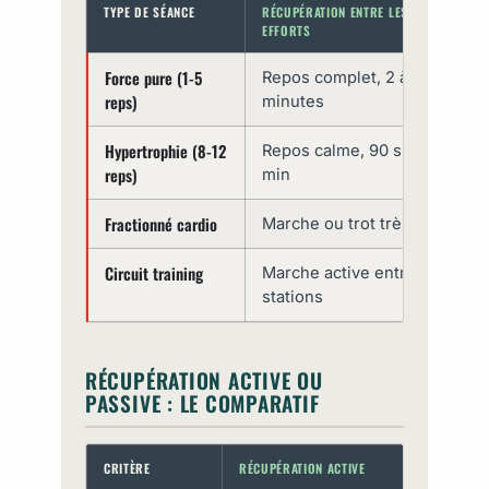
TYPE DE SÉANCE
RÉCUPÉRATION ENTRE LES
EFFORTS
Force pure (1-5
Repos complet, 2 à 5
reps)
minutes
Hypertrophie (8-12
Repos calme, 90 s à 2
reps)
min
Fractionné cardio
Marche ou trot très lent
Circuit training
Marche active entre les
stations
RÉCUPÉRATION ACTIVE OU
PASSIVE : LE COMPARATIF
CRITÈRE
RÉCUPÉRATION ACTIVE
RÉ