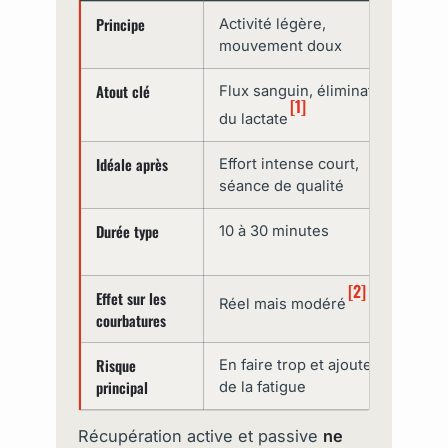
Principe
Activité légère,
Re
mouvement doux
Atout clé
Flux sanguin, élimination
Re
[1]
du
du lactate
Idéale après
Effort intense court,
Ef
séance de qualité
fa
Durée type
10 à 30 minutes
Un
pl
[2]
Effet sur les
Ne
Réel mais modéré
courbatures
tr
Risque
En faire trop et ajouter
Ra
principal
de la fatigue
Récupération active et passive
ne