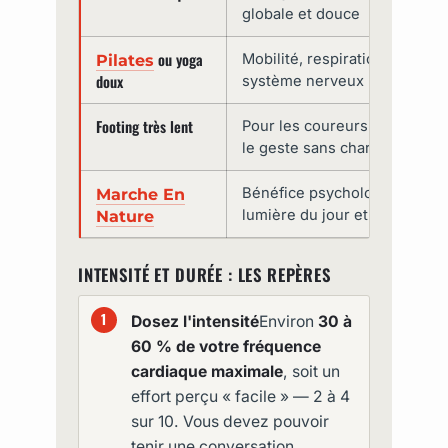
globale et douce
ou yoga
Mobilité, respiration et relâ
Pilates
doux
système nerveux
Footing très lent
Pour les coureurs habitués : 
le geste sans charge
Bénéfice psychologique ajout
Marche En
lumière du jour et déconnex
Nature
INTENSITÉ ET DURÉE : LES REPÈRES
Dosez l'intensité
Environ
30 à
60 % de votre fréquence
cardiaque maximale
, soit un
effort perçu « facile » — 2 à 4
sur 10. Vous devez pouvoir
tenir une conversation