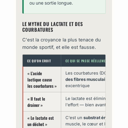
ou une sortie longue.
LE MYTHE DU LACTATE ET DES
COURBATURES
C'est la croyance la plus tenace du
monde sportif, et elle est fausse.
CE QU'ON CROIT
CE QUI SE PASSE RÉELLEMENT
« L'acide
Les courbatures (DOMS) provi
lactique cause
des fibres musculaires
liées à 
les courbatures »
excentrique
« Il faut le
Le lactate est éliminé
en moins
drainer »
l'effort — bien avant l'apparit
« Le lactate est
C'est un
substrat énergétique
r
un déchet »
muscle, le cœur et le foie