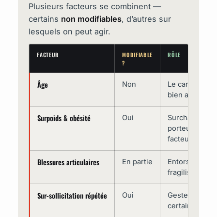
Plusieurs facteurs se combinent —
certains
non modifiables
, d’autres sur
lesquels on peut agir.
FACTEUR
MODIFIABLE
RÔLE
?
Âge
Non
Le cartilage s
bien avec le 
Surpoids & obésité
Oui
Surcharge les 
porteuses (ge
facteur majeu
Blessures articulaires
En partie
Entorses, frac
fragilisent l’ar
Sur-sollicitation répétée
Oui
Gestes répétit
certains métie