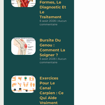
Formes, Le
Diagnostic Et
Le
Traitement
6 août 2026
Aucun
commentaire
Bursite Du
Genou :
Comment La
Soigner ?
5 août 2026
Aucun
commentaire
Exercices
Pour Le
Canal
Carpien : Ce
Qui Aide
Vraiment