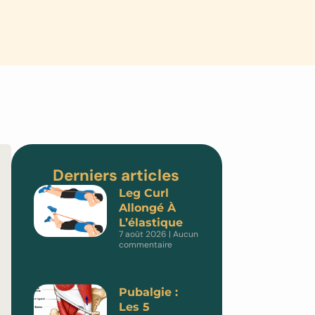
Derniers articles
Leg Curl
Allongé À
L’élastique
7 août 2026
Aucun
commentaire
Pubalgie :
Les 5