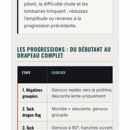
plient, la difficulté chute et les
lombaires trinquent : réduisez
l’amplitude ou revenez à la
progression précédente.
LES PROGRESSIONS : DU DÉBUTANT AU
DRAPEAU COMPLET
ÉTAPE
EXERCICE
O
L
1. Négatives
Genoux repliés vers la poitrine,
groupées
descente lente uniquement
2. Tuck
Montée + descente, genoux
8
dragon flag
groupés
3. Tuck
Genoux à 90°, hanches ouvertes
8