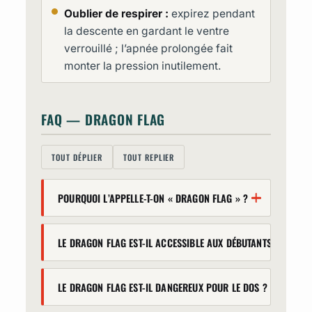
Oublier de respirer :
expirez pendant
la descente en gardant le ventre
verrouillé ; l’apnée prolongée fait
monter la pression inutilement.
FAQ — DRAGON FLAG
TOUT DÉPLIER
TOUT REPLIER
POURQUOI L’APPELLE-T-ON « DRAGON FLAG » ?
L’exercice tire son nom de Bruce Lee,
LE DRAGON FLAG EST-IL ACCESSIBLE AUX DÉBUTANTS ?
surnommé « le Dragon », qui en avait
fait un pilier de sa préparation
Pas dans sa version complète, mais
physique. Il a ensuite été popularisé
LE DRAGON FLAG EST-IL DANGEREUX POUR LE DOS ?
ses progressions le rendent accessible
par la scène d’entraînement de
: négatives genoux groupés, tuck, une
Sylvester Stallone dans Rocky IV,